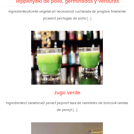
Teppanyaki de pollo, germinados y verduras
IngredientesAceite vegetal (el necesario)1 cucharada de jengibre finamente
picado3 pechugas de pollo […]
Jugo verde
Ingredientes1 zanahoria2 peras1 pepino1 taza de ramilletes de brócoli4 ramitas
de perejil […]